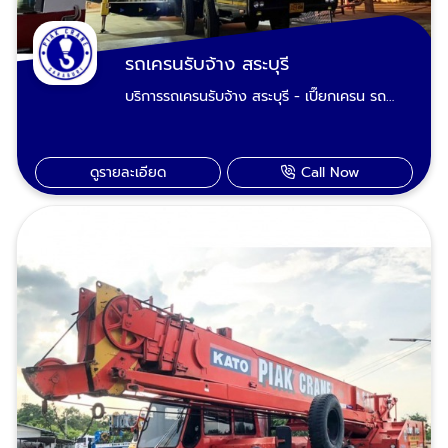
ยกเสาไฟฟ้าคอนกรีต ยกคานสะพานคอนกรีตจาก
โรงงานไปไซต์งานยกพระประทาน รูปปั้นรูปแกะ
สลักขนาดใหญ่ เรียกรถเครน สระบุรี บริการ
รถเครนรับจ้าง สระบุรี
ฉุกเฉิน ยกกู้รถอุบัติเหตุบนท้องถนน กู้รถตก
บริการรถเครนรับจ้าง สระบุรี - เปี๊ยกเครน รถ
สะพาน-ตกคลอง-ตกคูน้ำ-ตกร่องกลางถนน
เครนรับจ้างขนาด 20 ตัน, 25 ตัน, 30 ตัน, 50
รถยนต์ รถบรรทุก รถน้ำมัน รถปูน รถบัส-รถทัวร์
ตัน และ 80 ตัน ไปจนถึงรถเครนที่ต้องรองรับ
สภาพหงายท้อง รถตะแคง รถคว่ำยกได้ ชนเละ
งานยกของหนักโดยเฉพาะ 100 ตัน, 120 ตัน,
เป็นซาก เราผ่านงานพวกนี้มามากประสบการณ์
ดูรายละเอียด
Call Now
160 ตัน, 200 ตัน, 220 ตัน, 360 ตัน และ 400
เยอะ ยกเคลื่อนย้ายได้ทุกเคสทุกสภาพ เรามีรถ
ตัน TADANO Crane, KATO Crane รถตักดิน
เครน 50 ตันรับงานพื้นที่ อำเภอเมืองสระบุรี
รถบรรทุกติดเครน รถยก สระบุรี สภาพใหม่พร้อม
หนองแค วิหารแดง หนองแซง แก่งคอย เสาไห้
รับงาน 24 ชั่วโมง รองรับงานเช่ารายวัน ราย
เฉลิมพระเกียรติ บ้านหมอ พระพุทธบาท ดอนพุด
เดือน และเป็นโปรเจคระยะยาว เรียกหา "เปี๊ยก
หนองโดน วังม่วง หินกอง มวกเหล็ก วังน้อย
เครน" รับจ้างยกของหนัก ขนย้ายเครื่องจักร ติด
อุทัย ภาชี บางปะอิน พระนครศรีอยุธยา ลพบุรี
ตั้งบ้านระบบพรีคาสท์ บริการรับปรับหน้าดินปรับ
บ้านนา องครักษ์ นครนายก ปากช่อง เขาใหญ่
พื้นที่ ทั้งรถเครนและพนักงานขับรถเครนได้ผ่าน
โคราช ติดต่อเรียกใช้บริการเช่ารถเครน 50
การตรวจเช็คและอบรมจากวิศวกร (สามัญวิศวกร
ตัน : 089-983-8695, 085-771-2552
สาขาวิศวกรรมเครื่องกล) พร้อมบริการในพื้นที่
จังหวัดสระบุรี พระนครศรีอยุธยา ลพบุรี
ปากช่อง-เขาใหญ่-โคราช และจังหวัดเขตพื้นที่ใกล้
เคียง บริการรถเครนรับจ้าง งานยกไซต์งาน