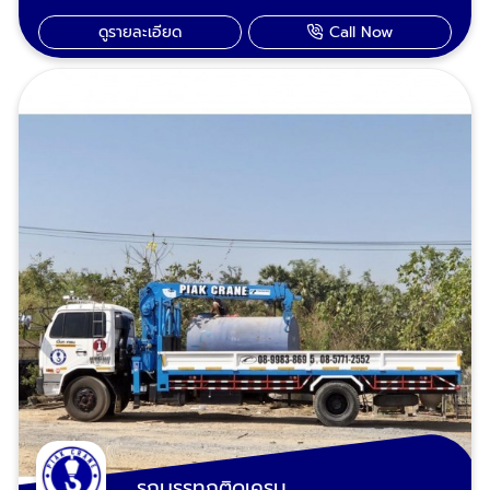
งานตามกำหนด เรียกหา "เปี๊ยกเครน" เรามีรถรับ
ดูรายละเอียด
Call Now
งานพื้นที่ อำเภอเมืองสระบุรีหนองแค วิหารแดง
หนองแซง แก่งคอย เสาไห้ เฉลิมพระเกียรติ
บ้านหมอ พระพุทธบาท ดอนพุด หนองโดน วัง
ม่วง หินกอง มวกเหล็ก วังน้อย อุทัย ภาชี
บางปะอิน พระนครศรีอยุธยา ลพบุรี บ้านนา
องครักษ์ นครนายก ปากช่อง เขาใหญ่ โคราช
ติดต่อเรียกใช้บริการเช่ารถตักดินของ : 089-
983-8695, 085-771-2552
รถบรรทุกติดเครน