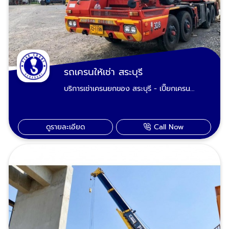
ก่อสร้าง ยกแผ่นผนังพรีคาสท์งานก่อสร้าง ยก
เหล็กบีม ยกโครงหลังคาโรงงาน-โครงหลังคาปั๊ม
น้ำมัน โครงสร้างเหล็ก ยกเสาป้ายทาวเวอร์ ยก
บ้านสำเร็จรูป ยกหินขนาดใหญ่ บริการรถเครนให้
เช่า งานยกสำหรับโรงงาน ยกหม้อแปลงไฟฟ้า
ยกเครื่องชิลเลอร์ ยกเครื่องเจนเนอเรเตอร์ ยกตู้
คอนโทรล MDB ยกตู้คอนเทนเนอร์ ยกแทงค์หอ
รถเครนให้เช่า สระบุรี
เหล็ก ยกแทงค์ไซโล ยกเครื่องจักรโรงงาน ยก
บริการเช่าเครนยกของ สระบุรี - เปี๊ยกเครน
คานรอกเครน รถเครนเช่า บริการงานยกสำหรับ
บริการรถเครนให้เช่าขนาด 20 ตัน, 25 ตัน, 30
หน่วยงานราชการ และทั่วไป แผ่นประตูระบายน้ำ
ตัน, 50 ตัน และ 80 ตัน ไปจนถึงรถเครนที่ต้อง
ชลประทาน ยกโป๊ะแม็คโคร บริการขุดลอกคลอง
รองรับงานยกของหนักโดยเฉพาะ 100 ตัน, 120
ยกเสาโคมไฟถนน ยกเสาไฟฟ้าคอนกรีต ยกคาน
ดูรายละเอียด
Call Now
ตัน, 160 ตัน, 200 ตัน, 220 ตัน, 360 ตัน และ
สะพานคอนกรีตจากโรงงานไปไซต์งานยกพระ
400 ตัน TADANO Crane, KATO Crane รถ
ประทาน รูปปั้นรูปแกะสลักขนาดใหญ่ เรียกรถ
ตักดิน รถบรรทุกติดเครน รถยก สระบุรี สภาพ
เครน สระบุรี บริการฉุกเฉิน ยกกู้รถอุบัติเหตุบน
ใหม่พร้อมรับงาน 24 ชั่วโมง รองรับงานเช่าราย
ท้องถนน กู้รถตกสะพาน-ตกคลอง-ตกคูน้ำ-ตก
วัน รายเดือน และเป็นโปรเจคระยะยาว เรียกหา
ร่องกลางถนน รถยนต์ รถบรรทุก รถน้ำมัน รถปูน
"เปี๊ยกเครน" รับจ้างยกของหนัก ขนย้าย
รถบัส-รถทัวร์ สภาพหงายท้อง รถตะแคง รถคว่ำ
เครื่องจักร ติดตั้งบ้านระบบพรีคาสท์ บริการรับ
ยกได้ ชนเละเป็นซาก เราผ่านงานพวกนี้มามาก
ปรับหน้าดินปรับพื้นที่ ทั้งรถเครนและพนักงานขับ
ประสบการณ์เยอะ ยกเคลื่อนย้ายได้ทุกเคสทุก
รถเครนได้ผ่านการตรวจเช็คและอบรมจากวิศวกร
สภาพ เรามีรถเครนรับจ้างรับงานพื้นที่ อำเภอ
(สามัญวิศวกร สาขาวิศวกรรมเครื่องกล) พร้อม
เมืองสระบุรีหนองแค วิหารแดง หนองแซง