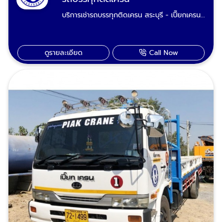
บริการเช่ารถบรรทุกติดเครน สระบุรี - เปี๊ยกเครน
ให้บริการรถบรรทุกติดเครน 3.6ตัน และ 5 ตัน รถ
เครนติดกระเช้ารับจ้าง ขนย้ายสินค้า เครื่องจักร
ขนส่งของหนักของใหญ่ งานเซฟตี้ 100% รถทุก
ดูรายละเอียด
Call Now
คันมีอุปกรณ์งานยก สลิงผ้าใบ สายรัด ผ้าใบคลุม
เรามีรถบรรทุกติดเครนรับงานพื้นที่ อำเภอเมือง
สระบุรีหนองแค วิหารแดง หนองแซง แก่งคอย
เสาไห้ เฉลิมพระเกียรติ บ้านหมอ พระพุทธบาท
ดอนพุด หนองโดน วังม่วง หินกอง มวกเหล็ก
วังน้อย อุทัย ภาชี บางปะอิน พระนครศรีอยุธยา
ลพบุรี บ้านนา องครักษ์ นครนายก ปากช่อง เขา
ใหญ่ โคราช ติดต่อเรียกใช้บริการเช่ารถ
บรรทุกติดเครน : 089-983-8695, 085-771-
2552