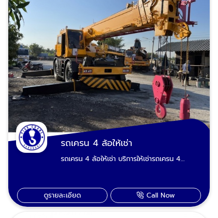
เครนมีใบเซอร์ รถเครนทุกคันผ่านการตรวจเช็ค
สภาพหงายท้อง รถตะแคง รถคว่ำยกได้ ชนเละ
สภาพสม่ำเสมอ มีใบ ปจ.2 บริการงานได้ไม่ติดขัด
เป็นซาก เราผ่านงานพวกนี้มามากประสบการณ์
เรียกหา "เปี๊ยกเครน" รับจ้างยกของหนัก ขน
เยอะ ยกเคลื่อนย้ายได้ทุกเคสทุกสภาพ เรามีร
ย้ายเครื่องจักร ติดตั้งบ้านระบบพรีคาสท์ บริการ
รถเครนให้เช่ารองรับงานในพื้นที่ อำเภอเมือง
รับปรับหน้าดินปรับพื้นที่ ทั้งรถเครนและพนักงาน
สระบุรีหนองแค วิหารแดง หนองแซง แก่งคอย
ขับรถเครนได้ผ่านการตรวจเช็คและอบรมจาก
เสาไห้ เฉลิมพระเกียรติ บ้านหมอ พระพุทธบาท
วิศวกร (สามัญวิศวกร สาขาวิศวกรรมเครื่องกล)
ดอนพุด หนองโดน วังม่วง หินกอง มวกเหล็ก
พร้อมบริการในพื้นที่จังหวัดสระบุรี
วังน้อย อุทัย ภาชี บางปะอิน พระนครศรีอยุธยา
พระนครศรีอยุธยา ลพบุรี ปากช่อง-เขาใหญ่-
ลพบุรี บ้านนา องครักษ์ นครนายก ปากช่อง เขา
โคราช และจังหวัดเขตพื้นที่ใกล้เคียง บริการรถ
ใหญ่ โคราช ติดต่อหารถเครนให้เช่า : 089-
เครนรับจ้าง งานยกไซต์งานก่อสร้าง ยกแผ่นผนัง
983-8695, 085-771-2552
พรีคาสท์งานก่อสร้าง ยกเหล็กบีม ยกโครง
หลังคาโรงงาน-โครงหลังคาปั๊มน้ำมัน โครงสร้าง
เหล็ก ยกเสาป้ายทาวเวอร์ ยกบ้านสำเร็จรูป ยกหิน
รถเครน 4 ล้อให้เช่า
ขนาดใหญ่ บริการรถเครนให้เช่า งานยกสำหรับ
รถเครน 4 ล้อให้เช่า บริการให้เช่ารถเครน 4
โรงงาน ยกหม้อแปลงไฟฟ้า ยกเครื่องชิลเลอร์
ล้อ เรามีรถรถเครน 4 ล้อ ให้เช่าพร้อมคนขับ พื้นที่
ยกเครื่องเจนเนอเรเตอร์ ยกตู้คอนโทรล MDB ยก
อำเภอเมืองสระบุรีหนองแค วิหารแดง หนองแซง
ตู้คอนเทนเนอร์ ยกแทงค์หอเหล็ก ยกแทงค์ไซโล
แก่งคอย เสาไห้ เฉลิมพระเกียรติ บ้านหมอ
ยกเครื่องจักรโรงงาน ยกคานรอกเครน รถเครน
ดูรายละเอียด
Call Now
พระพุทธบาท ดอนพุด หนองโดน วังม่วง หิน
เช่า บริการงานยกสำหรับหน่วยงานราชการ และ
กอง มวกเหล็ก วังน้อย อุทัย ภาชี บางปะอิน
ทั่วไป แผ่นประตูระบายน้ำชลประทาน ยกเสาโคมไฟ