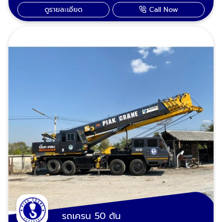
รับจ้างยกของหนัก ขนย้ายเครื่องจักร เรียกหา
ทุกเคสทุกสภาพ เรามีบริการเช่าเครนยกของใน
ดูรายละเอียด
Call Now
"เปี๊ยกเครน" คนขับเครนมีใบเซอร์ รถเครนทุกคัน
พื้นที่ อำเภอเมืองสระบุรีหนองแค วิหารแดง
ผ่านการตรวจเช็คสภาพสม่ำเสมอ มีใบ ปจ.2
หนองแซง แก่งคอย เสาไห้ เฉลิมพระเกียรติ
บริการงานได้ไม่ติดขัด รองรับงานเช่ารายวัน ราย
บ้านหมอ พระพุทธบาท ดอนพุด หนองโดน วัง
เดือน และเป็นโปรเจคระยะยาว บริการรถเครน
ม่วง หินกอง มวกเหล็ก วังน้อย อุทัย ภาชี
รับจ้าง งานยกไซต์งานก่อสร้าง ยกแผ่นผนังพรี
บางปะอิน พระนครศรีอยุธยา ลพบุรี บ้านนา
คาสท์งานก่อสร้าง ยกเหล็กบีม ยกโครงหลังคา
องครักษ์ นครนายก ปากช่อง เขาใหญ่ โคราช และ
โรงงาน-โครงหลังคาปั๊มน้ำมัน โครงสร้างเหล็ก
จังหวัดเขตพื้นที่ใกล้เคียง ติดต่อเรียกใช้บริการ
ยกเสาป้ายทาวเวอร์ ยกบ้านสำเร็จรูป ยกหินขนาด
เช่าเครนยกของ : 089-983-8695, 085-771-
ใหญ่ บริการรถเครนให้เช่า งานยกสำหรับโรงงาน
2552
ยกหม้อแปลงไฟฟ้า ยกเครื่องชิลเลอร์ ยกเครื่อง
เจนเนอเรเตอร์ ยกตู้คอนโทรล MDB ยกตู้
คอนเทนเนอร์ ยกแทงค์หอเหล็ก ยกแทงค์ไซโล
ยกเครื่องจักรโรงงาน ยกคานรอกเครน รถเครน
เช่า บริการงานยกสำหรับหน่วยงานราชการ และ
ทั่วไป แผ่นประตูระบายน้ำชลประทาน ยกโป๊ะ
แม็คโคร บริการขุดลอกคลองยกเสาโคมไฟถนน
ยกเสาไฟฟ้าคอนกรีต ยกคานสะพานคอนกรีตจาก
โรงงานไปไซต์งานยกพระประทาน รูปปั้นรูปแกะ
สลักขนาดใหญ่ เรียกรถเครน สระบุรี บริการ
ฉุกเฉิน ยกกู้รถอุบัติเหตุบนท้องถนน กู้รถตก
รถเครน 50 ตัน
สะพาน-ตกคลอง-ตกคูน้ำ-ตกร่องกลางถนน