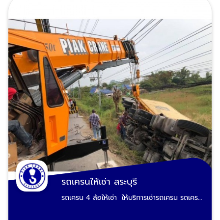
พระนครศรีอยุธยา ลพบุรี บ้านนา องครักษ์
ถนน ยกเสาไฟฟ้าคอนกรีต ยกคานสะพาน
นครนายก ปากช่อง เขาใหญ่ โคราช และจังหวัด
คอนกรีตจากโรงงานไปไซต์งานยกพระประทาน
เขตพื้นที่ใกล้เคียง ติดต่อเรียกใช้บริการเช่ารถ
รูปปั้นรูปแกะสลักขนาดใหญ่ เรียกรถเครน
แม็คโคร : 089-983-8695, 085-771-2552
สระบุรี บริการฉุกเฉิน ยกกู้รถอุบัติเหตุบนท้อง
ถนน กู้รถตกสะพาน-ตกคลอง-ตกคูน้ำ-ตกร่อง
กลางถนน รถยนต์ รถบรรทุก รถน้ำมัน รถปูน รถ
บัส-รถทัวร์ สภาพหงายท้อง รถตะแคง รถคว่ำยก
ได้ ชนเละเป็นซาก เราผ่านงานพวกนี้มามาก
ประสบการณ์เยอะ ยกเคลื่อนย้ายได้ทุกเคสทุก
สภาพ เรามีรถเครนยกของรับจ้างพื้นที่ อำเภอ
เมืองสระบุรีหนองแค วิหารแดง หนองแซง
แก่งคอย เสาไห้ เฉลิมพระเกียรติ บ้านหมอ
พระพุทธบาท ดอนพุด หนองโดน วังม่วง หิน
กอง มวกเหล็ก วังน้อย อุทัย ภาชี บางปะอิน
พระนครศรีอยุธยา ลพบุรี บ้านนา องครักษ์
นครนายก ปากช่อง เขาใหญ่ โคราช ติดต่อเรียกใช้
บริการรถเครนยกของรับจ้าง 089-983-8695,
085-771-2552
รถเครนให้เช่า สระบุรี
รถเครน 4 ล้อให้เช่า ให้บริการเช่ารถเครน รถเครน
4 ล้อให้เช่า รับงานโยกย้ายรถ พร้อมพนักงานที่
ชำนาญพิเศษ งานเร็ว งานคุณภาพ พร้อมส่งมอบ