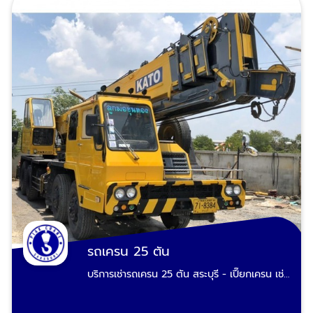
ขนย้ายเครื่องจักร เรียกหา "เปี๊ยกเครน" บริการ
รถเครนรับจ้าง งานยกไซต์งานก่อสร้าง ยกแผ่น
ผนังพรีคาสท์งานก่อสร้าง ยกเหล็กบีม ยกโครง
หลังคาโรงงาน-โครงหลังคาปั๊มน้ำมัน โครงสร้าง
เหล็ก ยกเสาป้ายทาวเวอร์ ยกบ้านสำเร็จรูป ยกหิน
ขนาดใหญ่ บริการรถเครนให้เช่า งานยกสำหรับ
โรงงาน ยกหม้อแปลงไฟฟ้า ยกเครื่องชิลเลอร์
ยกเครื่องเจนเนอเรเตอร์ ยกตู้คอนโทรล MDB ยก
ตู้คอนเทนเนอร์ ยกแทงค์หอเหล็ก ยกแทงค์ไซโล
ยกเครื่องจักรโรงงาน ยกคานรอกเครน รถเครน
เช่า บริการงานยกสำหรับหน่วยงานราชการ และ
ทั่วไป แผ่นประตูระบายน้ำชลประทาน บริการขุด
ลอกคลอง ยกเสาโคมไฟถนน ยกเสาไฟฟ้า
คอนกรีต ยกคานสะพานคอนกรีตจากโรงงานไป
ไซต์งานยกพระประทาน รูปปั้นรูปแกะสลักขนาด
ใหญ่ เรียกรถเครน สระบุรี บริการฉุกเฉิน ยกกู้รถ
อุบัติเหตุบนท้องถนน กู้รถตกสะพาน-ตกคลอง-
รถเครน 25 ตัน
ตกคูน้ำ-ตกร่องกลางถนน รถยนต์ รถบรรทุก รถ
บริการเช่ารถเครน 25 ตัน สระบุรี - เปี๊ยกเครน เช่า
น้ำมัน รถปูน รถบัส-รถทัวร์ สภาพหงายท้อง รถ
รถเครนขนาด 25 ตัน TADANO Crane, KATO
ตะแคง รถคว่ำยกได้ ชนเละเป็นซาก เราผ่านงาน
Crane สระบุรี สภาพใหม่พร้อมรับงาน 24 ชั่วโมง
พวกนี้มามากประสบการณ์เยอะ ยกเคลื่อนย้ายได้