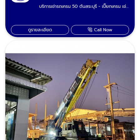
บริการเช่ารถเครน 50 ตันสระบุรี - เปี๊ยกเครน เช่า
รถยนต์ รถบรรทุก รถน้ำมัน รถปูน รถบัส-รถทัวร์
รถเครนขนาด 50 ตัน TADANO Crane, KATO
สภาพหงายท้อง รถตะแคง รถคว่ำยกได้ ชนเละ
Crane สระบุรี สภาพใหม่พร้อมรับงาน 24 ชั่วโมง
เป็นซาก เราผ่านงานพวกนี้มามากประสบการณ์
รับจ้างยกของหนัก ขนย้ายเครื่องจักร เรียกหา
เยอะ ยกเคลื่อนย้ายได้ทุกเคสทุกสภาพ เรามีรถ
ดูรายละเอียด
Call Now
"เปี๊ยกเครน" คนขับเครนมีใบเซอร์ รถเครนทุกคัน
เครน 25 ตันรับงานพื้นที่ อำเภอเมืองสระบุรี
ผ่านการตรวจเช็คสภาพสม่ำเสมอ มีใบ ปจ.2
หนองแค วิหารแดง หนองแซง แก่งคอย เสาไห้
บริการงานได้ไม่ติดขัดรองรับงานเช่ารายวัน ราย
เฉลิมพระเกียรติ บ้านหมอ พระพุทธบาท ดอนพุด
เดือน และเป็นโปรเจคระยะยาว โทรติดต่อสอบถาม
หนองโดน วังม่วง หินกอง มวกเหล็ก วังน้อย
เพื่อจองคิวล่วงหน้าได้ บริการรถเครนรับจ้าง
อุทัย ภาชี บางปะอิน พระนครศรีอยุธยา ลพบุรี
งานยกไซต์งานก่อสร้าง ยกแผ่นผนังพรีคาสท์
บ้านนา องครักษ์ นครนายก ปากช่อง เขาใหญ่
งานก่อสร้าง ยกเหล็กบีม ยกโครงหลังคา
โคราช และจังหวัดเขตพื้นที่ใกล้เคียง ติดต่อ
โรงงาน-โครงหลังคาปั๊มน้ำมัน โครงสร้างเหล็ก
เรียกใช้บริการเช่ารถเครน 25 ตัน : 089-983-
ยกเสาป้ายทาวเวอร์ ยกบ้านสำเร็จรูป ยกหินขนาด
8695, 085-771-2552
ใหญ่ บริการรถเครนให้เช่า งานยกสำหรับโรงงาน
ยกหม้อแปลงไฟฟ้า ยกเครื่องชิลเลอร์ ยกเครื่อง
เจนเนอเรเตอร์ ยกตู้คอนโทรล MDB ยกตู้
คอนเทนเนอร์ ยกแทงค์หอเหล็ก ยกแทงค์ไซโล
ยกเครื่องจักรโรงงาน ยกคานรอกเครน รถเครน
เช่า บริการงานยกสำหรับหน่วยงานราชการ และ
ทั่วไป แผ่นประตูระบายน้ำชลประทาน ยกโป๊ะ
แม็คโคร บริการขุดลอกคลองยกเสาโคมไฟถนน