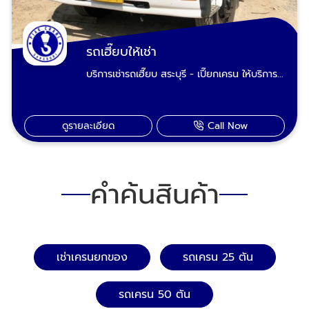
รถเฮี๊ยบให้เช่า
บริการเช่ารถเฮี๊ยบ สระบุรี - เปี๊ยกเครน ให้บริการ
รถเฮี๊ยบขนาด 3.6ตัน 5 ตัน รถเครนติดกระเช้า
รับจ้าง ขนส่งสินค้าขนย้ายสินค้า เครื่องจักร
ขนส่งของหนักของใหญ่ งานเซฟตี้ 100% รถ
ดูรายละเอียด
Call Now
เฮี๊ยบทุกคันมีอุปกรณ์งานยก สลิงผ้าใบ สายรัด
ผ้าใบคลุม รองรับงานเช่ารายวัน รายเดือน และ
เป็นโปรเจคระยะยาว เรามีรถเฮี๊ยบพร้อมรับงาน
พื้นที่ อำเภอเมืองสระบุรี หนองแค วิหารแดง
คำค้นสินค้า
หนองแซง แก่งคอย เสาไห้ เฉลิมพระเกียรติ
บ้านหมอ พระพุทธบาท ดอนพุด หนองโดน วัง
ม่วง หินกอง มวกเหล็ก วังน้อย อุทัย ภาชี
บางปะอิน พระนครศรีอยุธยา ลพบุรี บ้านนา
องครักษ์ นครนายก ปากช่อง เขาใหญ่ โคราช
เช่าเครนยกของ
รถเครน 25 ตัน
ติดต่อเรียกใช้บริการเช่ารถเฮี๊ยบ : 089-983-
8695, 085-771-2552
รถเครน 50 ตัน